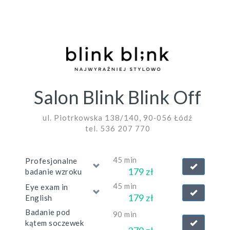
Salon Blink Blink Off
ul. Piotrkowska 138/140, 90‑056 Łódź
tel. 536 207 770
45 min
Profesjonalne
179 zł
badanie wzroku
45 min
Eye exam in
179 zł
English
Badanie pod
90 min
kątem soczewek